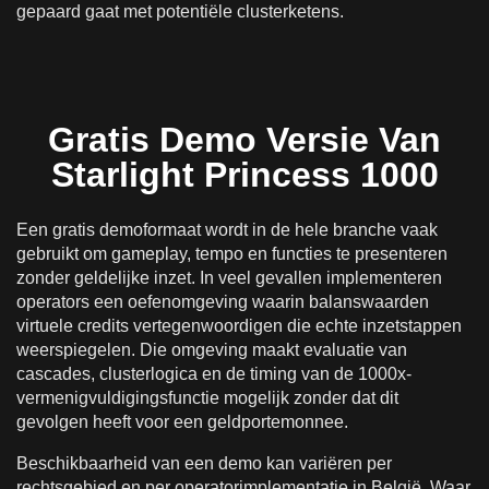
gepaard gaat met potentiële clusterketens.
Gratis Demo Versie Van
Starlight Princess 1000
Een gratis demoformaat wordt in de hele branche vaak
gebruikt om gameplay, tempo en functies te presenteren
zonder geldelijke inzet. In veel gevallen implementeren
operators een oefenomgeving waarin balanswaarden
virtuele credits vertegenwoordigen die echte inzetstappen
weerspiegelen. Die omgeving maakt evaluatie van
cascades, clusterlogica en de timing van de 1000x-
vermenigvuldigingsfunctie mogelijk zonder dat dit
gevolgen heeft voor een geldportemonnee.
Beschikbaarheid van een demo kan variëren per
rechtsgebied en per operatorimplementatie in België. Waar