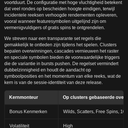
voortduurt. De configuratie met hoge vluchtigheid betekent
dat veel rondes op bescheiden hoogte eindigen, terwijl
incidentele reeksen verhoogde rendementen opleveren,
vooral wanneer featuresymbolen uitgelijnd zijn om
vermenigvuldigers of gratis spins te ontgrendelen.
We streven naar een transparante set regels die
gemakkelijk te ontleden zijn tijdens het spelen. Clusters
bepalen overwinningen, cascades vernieuwen het raster
en speciale symbolen bieden de voorwaardelijke triggers
die de variantie in bursts pushen. De regelset vermindert
dubbelzinnigheid en houdt de aandacht op
symboolposities en het momentum van elke reeks, wat de
kern is van de sessie-identiteit van deze release.
Kernmonteur
Op clusters gebaseerde over
Bonus Kenmerken
Wilds, Scatters, Free Spins, 1000
Volatiliteit
High