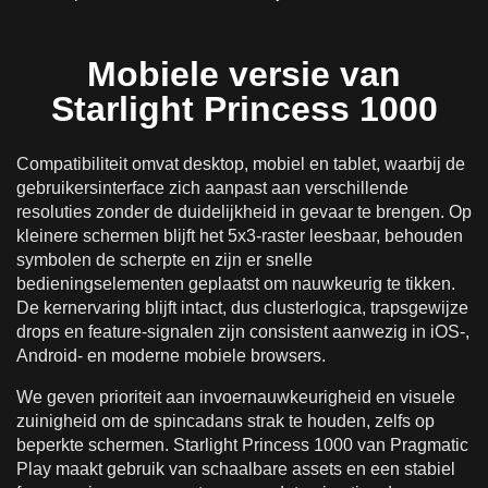
Mobiele versie van
Starlight Princess 1000
Compatibiliteit omvat desktop, mobiel en tablet, waarbij de
gebruikersinterface zich aanpast aan verschillende
resoluties zonder de duidelijkheid in gevaar te brengen. Op
kleinere schermen blijft het 5x3-raster leesbaar, behouden
symbolen de scherpte en zijn er snelle
bedieningselementen geplaatst om nauwkeurig te tikken.
De kernervaring blijft intact, dus clusterlogica, trapsgewijze
drops en feature-signalen zijn consistent aanwezig in iOS-,
Android- en moderne mobiele browsers.
We geven prioriteit aan invoernauwkeurigheid en visuele
zuinigheid om de spincadans strak te houden, zelfs op
beperkte schermen. Starlight Princess 1000 van Pragmatic
Play maakt gebruik van schaalbare assets en een stabiel