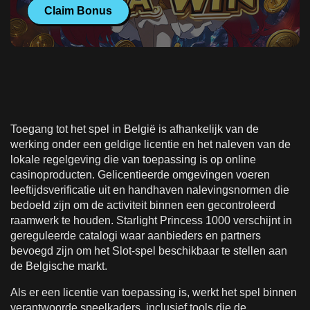
Claim Bonus
Toegang tot het spel in België is afhankelijk van de
werking onder een geldige licentie en het naleven van de
lokale regelgeving die van toepassing is op online
casinoproducten. Gelicentieerde omgevingen voeren
leeftijdsverificatie uit en handhaven nalevingsnormen die
bedoeld zijn om de activiteit binnen een gecontroleerd
raamwerk te houden. Starlight Princess 1000 verschijnt in
gereguleerde catalogi waar aanbieders en partners
bevoegd zijn om het Slot-spel beschikbaar te stellen aan
de Belgische markt.
Als er een licentie van toepassing is, werkt het spel binnen
verantwoorde speelkaders, inclusief tools die de