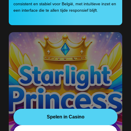
consistent en stabiel voor België, met intuïtieve inzet en
een interface die te allen tijde responsief blijft.
Spelen in Casino