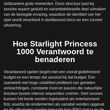
zeldzamere grote momenten. Deze structuur past bij
sessies waarin geduld en variantietolerantie deel uitmaken
van de beoogde ervaring, waardoor de identiteit van het
spel wordt verankerd in doelbewust risico en een zuivere
uitvoering.
Hoe Starlight Princess
1000 Verantwoord te
benaderen
Verantwoord spelen begint met een vooraf gedefinieerd
budget en een tempo dat aansluit bij dat budget. Een
raamwerk met hoge volatiliteit profiteert van gemeten
verwachtingen, constante inzet en pauzes die natuurlijke
breuken tussen intense sequenties creëren. Veel sessies
kunnen het beste worden ingekaderd als entertainment
first, waarbij de rendementen als variabel worden opgevat
en de uitkomsten worden bepaald door RNG-logica en de