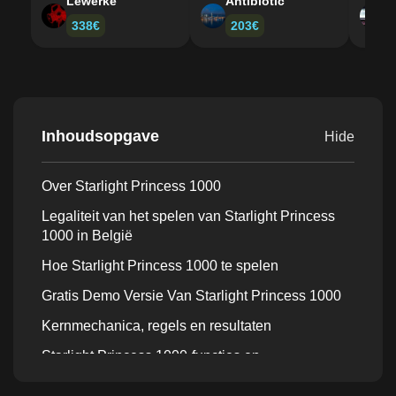
Lewerke
Antibiotic
S
338€
203€
Inhoudsopgave
Hide
Over Starlight Princess 1000
Legaliteit van het spelen van Starlight Princess
1000 in België
Hoe Starlight Princess 1000 te spelen
Gratis Demo Versie Van Starlight Princess 1000
Kernmechanica, regels en resultaten
Starlight Princess 1000-functies en
bonusmechanica