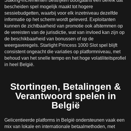
Staking-incrementen bestrijken doorgaans een bereik dat
bescheiden spel mogelijk maakt tot hogere
sessiebudgetten, waarbij voor elk inzetniveau dezelfde
informatie op het scherm wordt geleverd. Exploitanten
kunnen de zichtbaarheid van promotie ook afstemmen op
de vereisten van de jurisdictie, wat van invloed kan zijn op
de beschikbaarheid van bonussen of op de
weergaveregels. Starlight Princess 1000 Slot spel blijft
consistent ongeacht die variaties op platformniveau, met
behoud van het snelle tempo en het hoge volatiliteitsprofiel
in heel België.
Stortingen, Betalingen &
Verantwoord spelen in
België
Gelicentieerde platforms in België ondersteunen vaak een
mix van lokale en internationale betaalmethoden, met