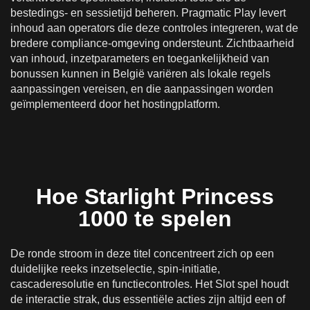
bestedings- en sessietijd beheren. Pragmatic Play levert
inhoud aan operators die deze controles integreren, wat de
bredere compliance-omgeving ondersteunt. Zichtbaarheid
van inhoud, inzetparameters en toegankelijkheid van
bonussen kunnen in België variëren als lokale regels
aanpassingen vereisen, en die aanpassingen worden
geïmplementeerd door het hostingplatform.
Hoe Starlight Princess
1000 te spelen
De ronde stroom in deze titel concentreert zich op een
duidelijke reeks inzetselectie, spin-initiatie,
cascaderesolutie en functiecontroles. Het Slot spel houdt
de interactie strak, dus essentiële acties zijn altijd een of