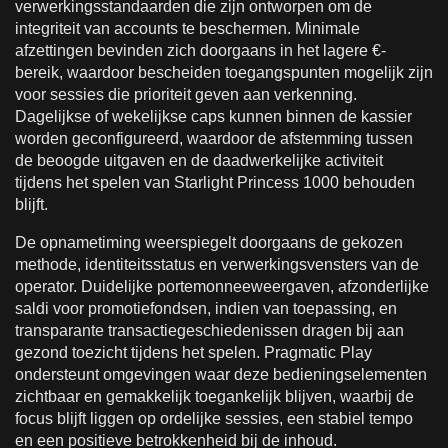
verwerkingsstandaarden die zijn ontworpen om de
integriteit van accounts te beschermen. Minimale
afzettingen bevinden zich doorgaans in het lagere €-
bereik, waardoor bescheiden toegangspunten mogelijk zijn
voor sessies die prioriteit geven aan verkenning.
Dagelijkse of wekelijkse caps kunnen binnen de kassier
worden geconfigureerd, waardoor de afstemming tussen
de beoogde uitgaven en de daadwerkelijke activiteit
tijdens het spelen van Starlight Princess 1000 behouden
blijft.
De opnametiming weerspiegelt doorgaans de gekozen
methode, identiteitsstatus en verwerkingsvensters van de
operator. Duidelijke portemonneeweergaven, afzonderlijke
saldi voor promotiefondsen, indien van toepassing, en
transparante transactiegeschiedenissen dragen bij aan
gezond toezicht tijdens het spelen. Pragmatic Play
ondersteunt omgevingen waar deze bedieningselementen
zichtbaar en gemakkelijk toegankelijk blijven, waarbij de
focus blijft liggen op ordelijke sessies, een stabiel tempo
en een positieve betrokkenheid bij de inhoud.