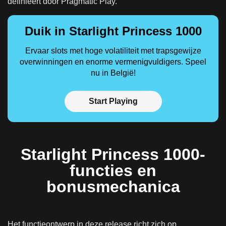
definieert door Pragmatic Play.
Duik in Starlight Princess 1000
Ervaar slots met hoge volatiliteit met trapsgewijze
overwinningen en enorme vermenigvuldigers. Speel
nu in België!
Start Playing
Starlight Princess 1000-
functies en
bonusmechanica
Het functieontwerp in deze release richt zich op