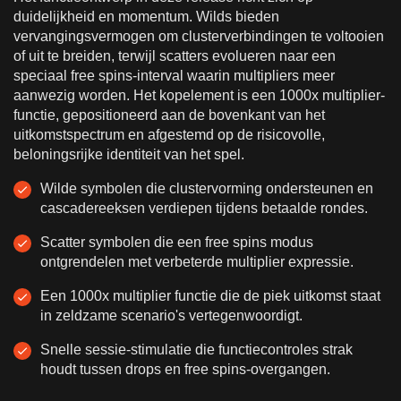
duidelijkheid en momentum. Wilds bieden
vervangingsvermogen om clusterverbindingen te voltooien
of uit te breiden, terwijl scatters evolueren naar een
speciaal free spins-interval waarin multipliers meer
aanwezig worden. Het kopelement is een 1000x multiplier-
functie, gepositioneerd aan de bovenkant van het
uitkomstspectrum en afgestemd op de risicovolle,
beloningsrijke identiteit van het spel.
Wilde symbolen die clustervorming ondersteunen en
cascadereeksen verdiepen tijdens betaalde rondes.
Scatter symbolen die een free spins modus
ontgrendelen met verbeterde multiplier expressie.
Een 1000x multiplier functie die de piek uitkomst staat
in zeldzame scenario's vertegenwoordigt.
Snelle sessie-stimulatie die functiecontroles strak
houdt tussen drops en free spins-overgangen.